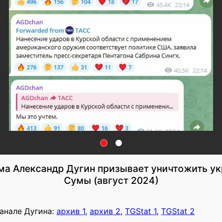
ма Александр Дугин призывает уничтожить ук
Сумы (август 2024)
анале Дугина:
архив 1
,
архив 2
,
TGStat 1
,
TGStat 2