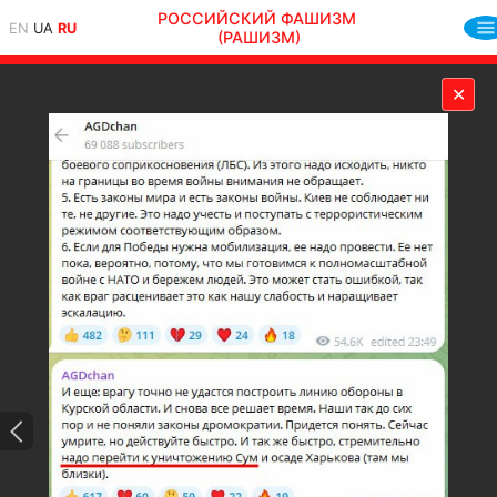
РОССИЙСКИЙ ФАШИЗМ
EN
UA
RU
(РАШИЗМ)
✕