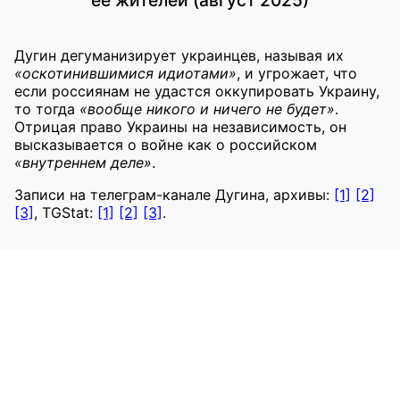
Дугин дегуманизирует украинцев, называя их
«оскотинившимися идиотами»
, и угрожает, что
если россиянам не удастся оккупировать Украину,
то тогда
«вообще никого и ничего не будет»
.
Отрицая право Украины на независимость, он
высказывается о войне как о российском
«внутреннем деле»
.
Записи на телеграм-канале Дугина, архивы:
[1]
[2]
[3]
, TGStat:
[1]
[2]
[3]
.
2025
Призывы уничтожить Украину или
оккупировать украинские территории
Дугин, Александр