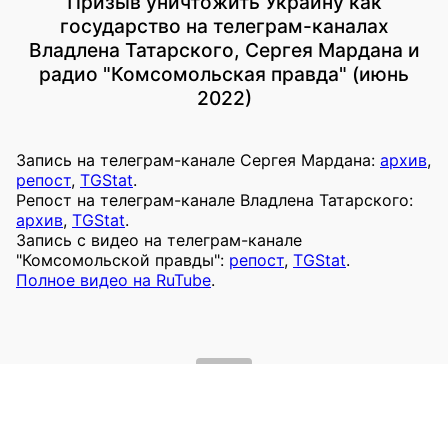
Призыв уничтожить Украину как
государство на телеграм-каналах
Владлена Татарского, Сергея Мардана и
радио "Комсомольская правда" (июнь
2022)
Запись на телеграм-канале Сергея Мардана:
архив
,
репост
,
TGStat
.
Репост на телеграм-канале Владлена Татарского:
архив
,
TGStat
.
Запись с видео на телеграм-канале
"Комсомольской правды":
репост
,
TGStat
.
Полное видео на RuTube
.
2022
Призывы уничтожить Украину или
оккупировать украинские территории