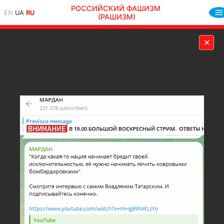
РОССИЙСКИЙ ФАШИЗМ
EN
UA
RU
(РАШИЗМ)
✕