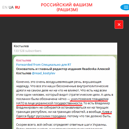
РОССИЙСКИЙ ФАШИЗМ
EN
UA
RU
(РАШИЗМ)
✕