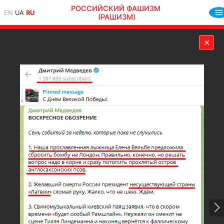
РОССИЙСКИЙ ФАШИЗМ
EN
UA
RU
(РАШИЗМ)
✕