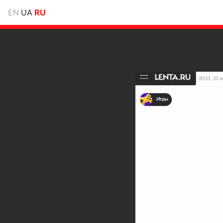
EN
UA
RU