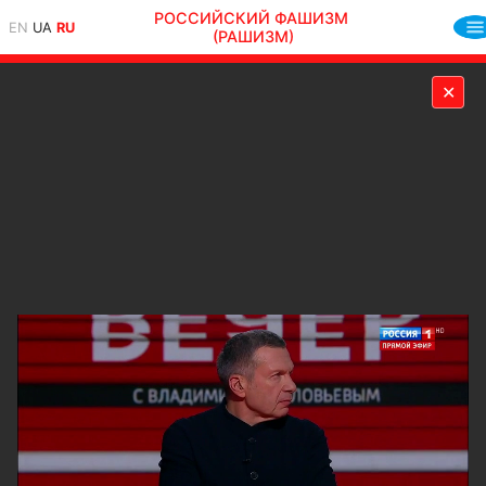
РОССИЙСКИЙ ФАШИЗМ
EN
UA
RU
(РАШИЗМ)
✕