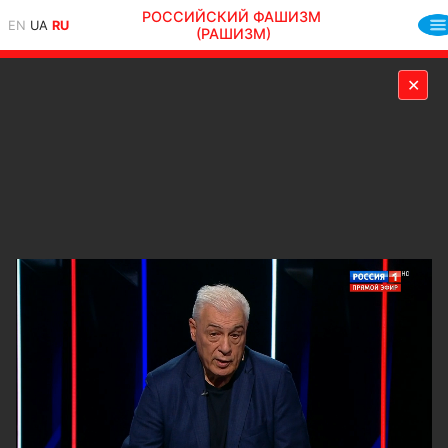
РОССИЙСКИЙ ФАШИЗМ
EN
UA
RU
(РАШИЗМ)
✕