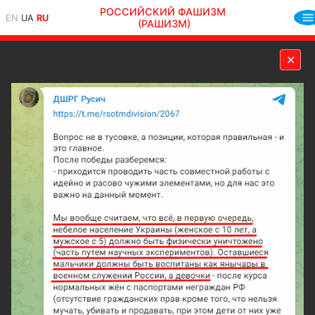
РОССИЙСКИЙ ФАШИЗМ
EN
UA
RU
(РАШИЗМ)
✕