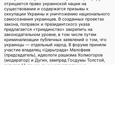
отрицается право украинской нации на
существование и содержатся призывы к
оккупации Украины и уничтожению национального
самосознания украинцев. В созданных проектах
закона, поправок и президентского указа
предлагается «триединство» закрепить на
законодательном уровне, в том числе путем
криминализации публичных заявлений о том, что
украинцы — отдельный народ. В форуме приняли
участие владелец «Царьграда» Малофеев
(председатель), идеологи рашизма Холмогоров
(модератор) и Дугин, зампред Госдумы Толстой,
депутат Милонов, высокопоставленные
представители РПЦ, представители
оккупационных властей.
Источники
Архивы:
[1]
[2]
[3]
[4]
[5]
[6]
[7]
[8]
[9]
TGStat:
[1]
[2]
[3]
[4]
[5]
[6]
[7]
[8]