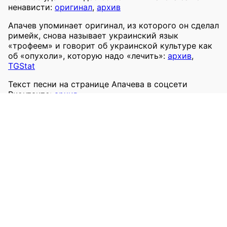
ненависти:
оригинал
,
архив
Апачев упоминает оригинал, из которого он сделал
римейк, снова называет украинский язык
«трофеем» и говорит об украинской культуре как
об «опухоли», которую надо «лечить»:
архив
,
TGStat
Текст песни на странице Апачева в соцсети
Вконтакте:
архив
Перевод на русский
Пропагандистский ресурс «RT» снял клип:
оригинал
,
репост
,
архив
(без видео),
TGStat
(без
видео)
На государственном телеканале «Россия 1» в
эфире у Киселёва, июнь 2022:
оригинал
,
репост
На Первом канале, июль 2022:
оригинал
,
репост
На Красной площади, сентябрь 2022:
оригинал
,
репост