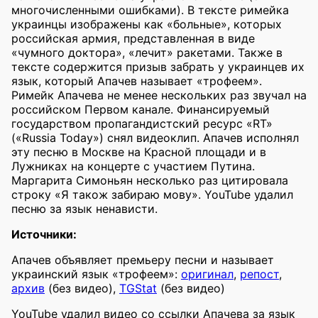
многочисленными ошибками). В тексте римейка
украинцы изображены как «больные», которых
российская армия, представленная в виде
«чумного доктора», «лечит» ракетами. Также в
тексте содержится призыв забрать у украинцев их
язык, который Апачев называет «трофеем».
Римейк Апачева не менее нескольких раз звучал на
российском Первом канале. Финансируемый
государством пропагандистский ресурс «RT»
(«Russia Today») снял видеоклип. Апачев исполнял
эту песню в Москве на Красной площади и в
Лужниках на концерте с участием Путина.
Маргарита Симоньян несколько раз цитировала
строку «Я також забираю мову». YouTube удалил
песню за язык ненависти.
Источники:
Апачев объявляет премьеру песни и называет
украинский язык «трофеем»:
оригинал
,
репост
,
архив
(без видео),
TGStat
(без видео)
YouTube удалил видео со ссылки Апачева за язык