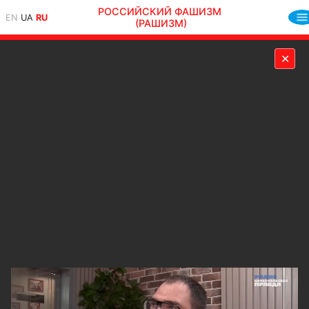
РОССИЙСКИЙ ФАШИЗМ
EN
UA
RU
(РАШИЗМ)
✕