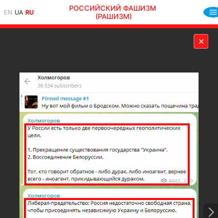
РОССИЙСКИЙ ФАШИЗМ
EN
UA
RU
(РАШИЗМ)
✕