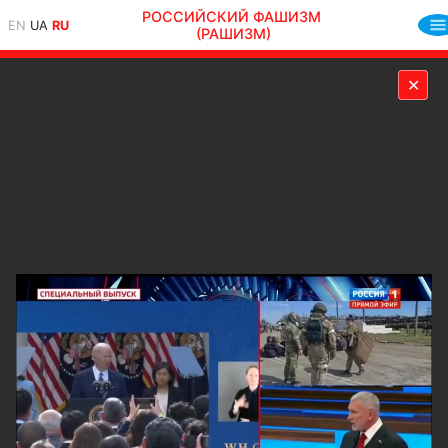
РОССИЙСКИЙ ФАШИЗМ
EN
UA
RU
(РАШИЗМ)
✕