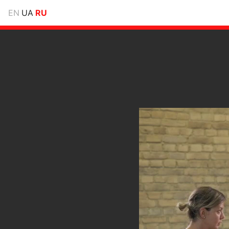
EN
UA
RU