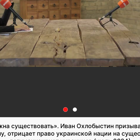
жна существовать». Иван Охлобыстин призыв
у, отрицает право украинской нации на суще