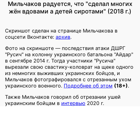
Мильчаков радуется, что "сделал многих
жён вдовами а детей сиротами" (2018 г.)
Скриншот сделан на странице Мильчакова в
соцсети Вконтакте:
архив
.
Фото на скриншоте — последствия атаки ДШРГ
"Русич" на колонну украинского батальона "Айдар"
в сентябре 2014 г. Тогда участники "Русича"
вырезали свою свастику-коловрат на щеке одного
из немногих выживших украинских бойцов, и
Мильчаков фотографировался с отрезанным ухом
украинского военного.
Подробнее об этом
(18+)
.
Также Мильчаков говорил об отрезании ушей
украинским бойцам в
интервью
2020 г.
российскому националисту Егору Просвирину. По
его словам, это случалось неоднократно, а
отрезанные уши
"шли в подарки"
.