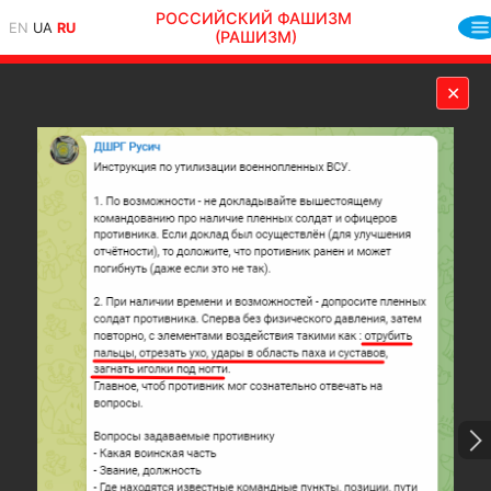
РОССИЙСКИЙ ФАШИЗМ
EN
UA
RU
(РАШИЗМ)
✕