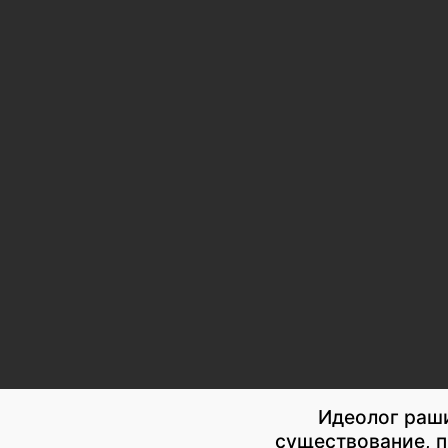
Идеолог раши
существование, 