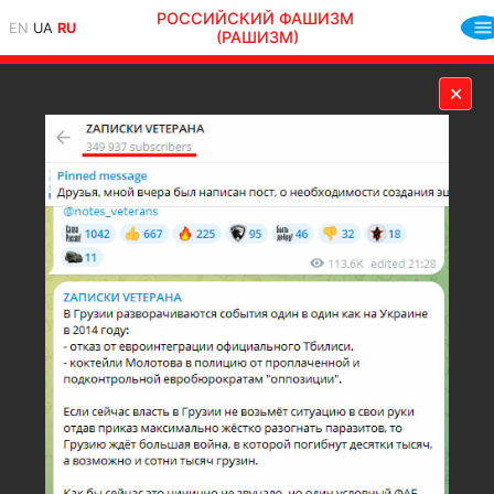
РОССИЙСКИЙ ФАШИЗМ
EN
UA
RU
(РАШИЗМ)
✕