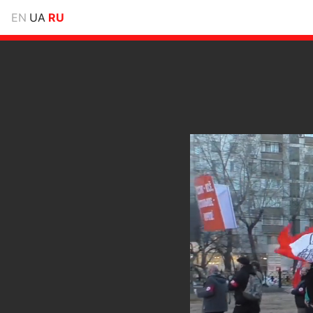
EN
UA
RU