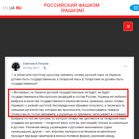
РОССИЙСКИЙ ФАШИЗМ
EN
UA
RU
(РАШИЗМ)
✕