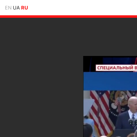
EN
UA
RU