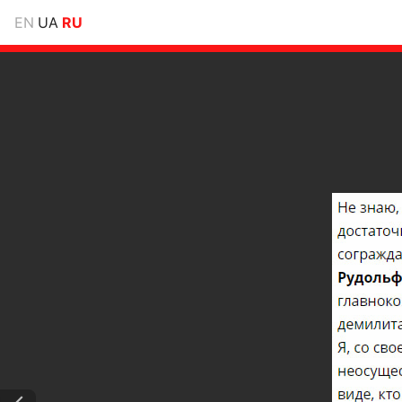
EN
UA
RU