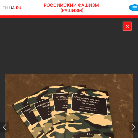
РОССИЙСКИЙ ФАШИЗМ
EN
UA
RU
(РАШИЗМ)
✕