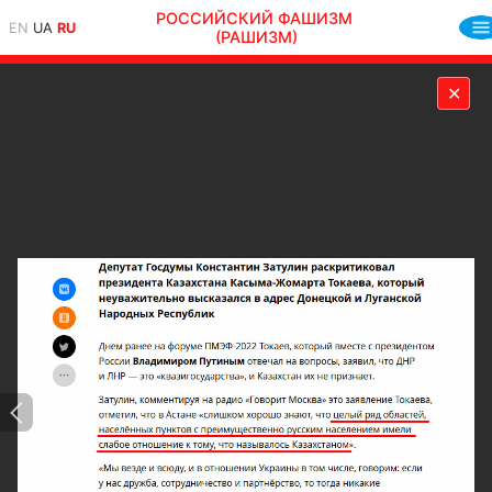
РОССИЙСКИЙ ФАШИЗМ
EN
UA
RU
(РАШИЗМ)
✕