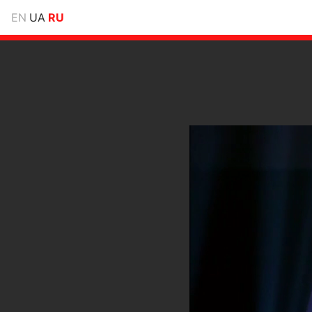
EN
UA
RU