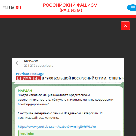
РОССИЙСКИЙ ФАШИЗМ
EN
UA
RU
(РАШИЗМ)
✕