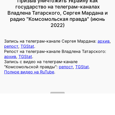
Призыв уничтожить Украину как
государство на телеграм-каналах
Владлена Татарского, Сергея Мардана и
радио "Комсомольская правда" (июнь
2022)
Запись на телеграм-канале Сергея Мардана:
архив
,
репост
,
TGStat
.
Репост на телеграм-канале Владлена Татарского:
архив
,
TGStat
.
Запись с видео на телеграм-канале
"Комсомольской правды":
репост
,
TGStat
.
Полное видео на RuTube
.
2022
Призывы уничтожить Украину или
оккупировать украинские территории