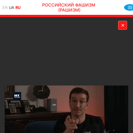
РОССИЙСКИЙ ФАШИЗМ
EN
UA
RU
(РАШИЗМ)
✕