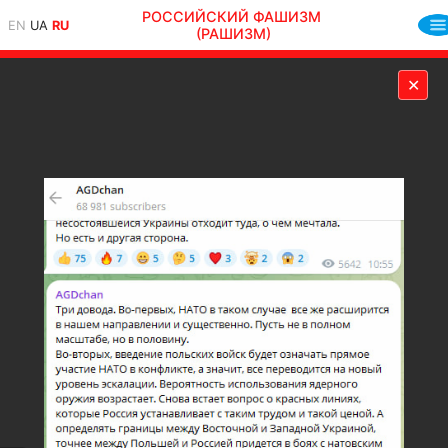
РОССИЙСКИЙ ФАШИЗМ
EN
UA
RU
(РАШИЗМ)
✕