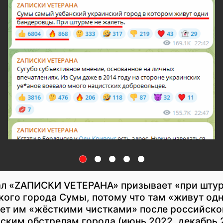
ал «ZАПИСКИ VЕТЕРАНА» призывает «при штур
кого города Сумы, потому что там «живут одн
ет им «жёсткими чистками» после российско
ским обстрелам города (июнь 2022, декабрь 