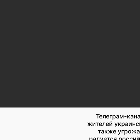
Телеграм-кан
жителей украинс
также угрожа
радуется россий