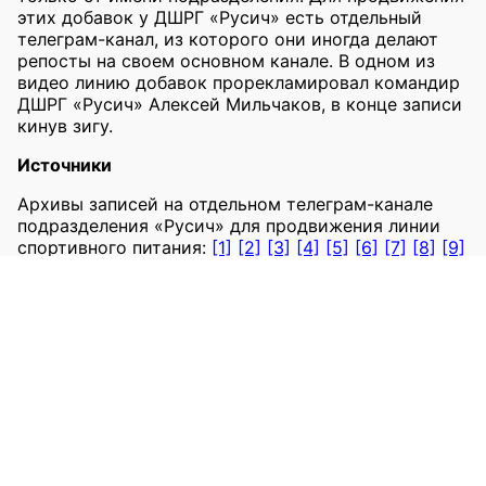
этих добавок у ДШРГ «Русич» есть отдельный
телеграм-канал, из которого они иногда делают
репосты на своем основном канале. В одном из
видео линию добавок прорекламировал командир
ДШРГ «Русич» Алексей Мильчаков, в конце записи
кинув зигу.
Источники
Архивы записей на отдельном телеграм-канале
подразделения «Русич» для продвижения линии
спортивного питания:
[1]
[2]
[3]
[4]
[5]
[6]
[7]
[8]
[9]
[10]
[11]
[12]
[13]
[14]
В TGStat информация об этом канале не
обновлялась с июля 2023 года. Архивы канала:
[1]
[2]
Репосты на основном телеграм-канале «Русича»,
архивы:
[1]
[2]
[3]
[4]
Репосты на основном канале «Русича», TGStat:
[1]
[2]
[3]
[4]