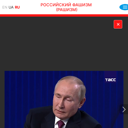
РОССИЙСКИЙ ФАШИЗМ
EN
UA
RU
(РАШИЗМ)
✕