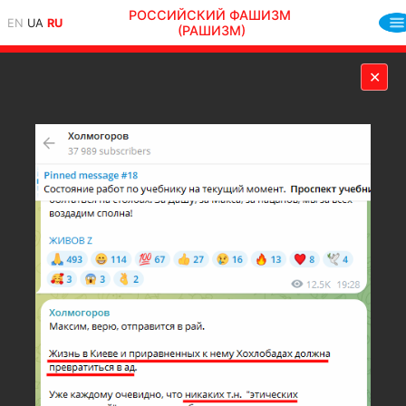
РОССИЙСКИЙ ФАШИЗМ
EN
UA
RU
(РАШИЗМ)
✕