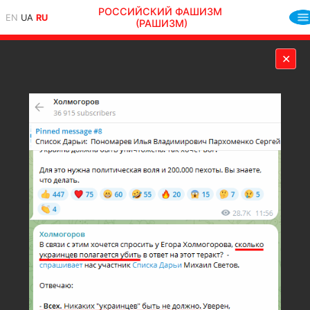
РОССИЙСКИЙ ФАШИЗМ
EN
UA
RU
(РАШИЗМ)
✕