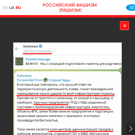
РОССИЙСКИЙ ФАШИЗМ
EN
UA
RU
(РАШИЗМ)
✕