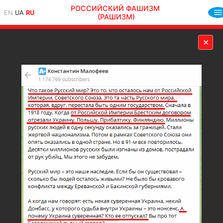
РОССИЙСКИЙ ФАШИЗМ
EN
UA
RU
(РАШИЗМ)
✕