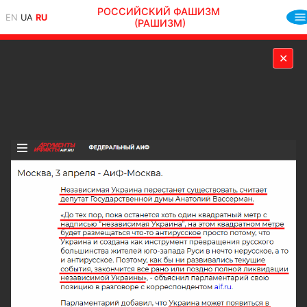
РОССИЙСКИЙ ФАШИЗМ
EN
UA
RU
(РАШИЗМ)
✕