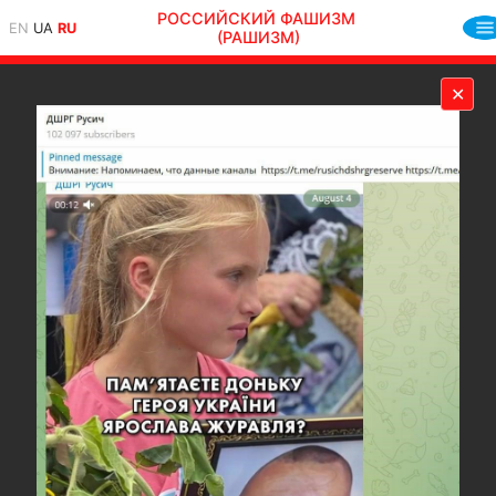
РОССИЙСКИЙ ФАШИЗМ
EN
UA
RU
(РАШИЗМ)
✕