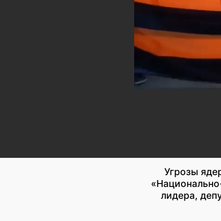
Угрозы яде
«Национально-
лидера, деп