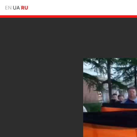
EN
UA
RU