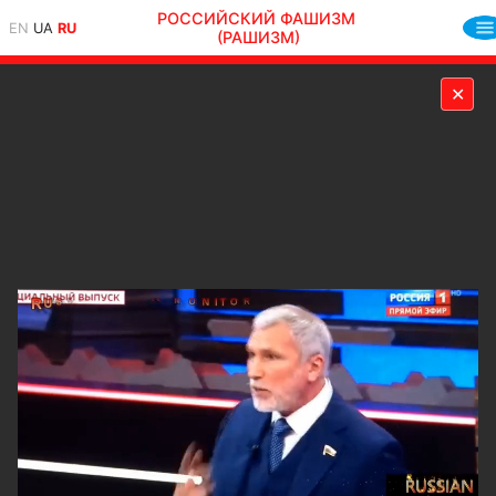
РОССИЙСКИЙ ФАШИЗМ
EN
UA
RU
(РАШИЗМ)
✕