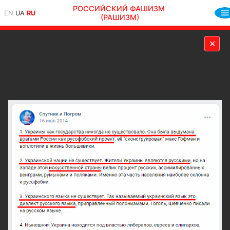
РОССИЙСКИЙ ФАШИЗМ
EN
UA
RU
(РАШИЗМ)
✕