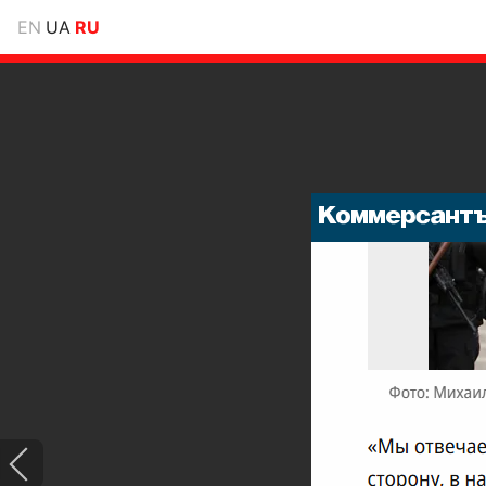
EN
UA
RU