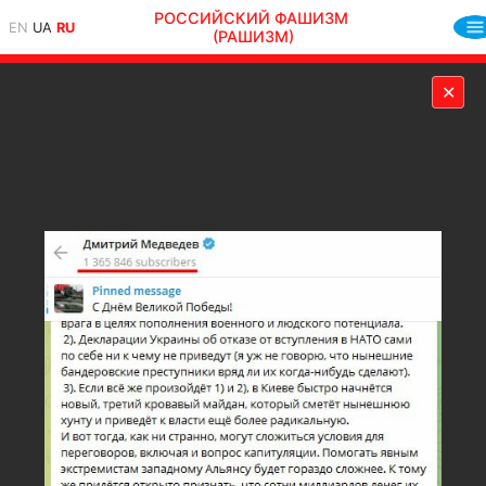
РОССИЙСКИЙ ФАШИЗМ
EN
UA
RU
(РАШИЗМ)
✕