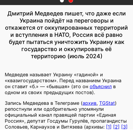
Дмитрий Медведев пишет, что даже если
Украина пойдёт на переговоры и
откажется от оккупированных территорий
и вступления в НАТО, Россия всё равно
будет пытаться уничтожить Украину как
государство и оккупировать её
территорию (июль 2024)
Медведев называет Украину «гадиной» и
«квазигосударством». Перед названием Украина
он ставит «б.» — «бывшая» (это он
объяснил
в
одном из своих предыдущих постов).
Запись Медведева в Телеграме (
архив
,
TGStat
)
репостнули или одобрительно упомянули
официальный канал правящей партии «Единая
Россия», депутат Госдумы Гурулёв, пропагандисты
Соловьев, Карнаухов и Витязева (архивы:
[1]
[2]
[3]
[4]
[5]
, TGStat:
[1]
[2]
[3]
[4]
[5]
) и многие другие z-