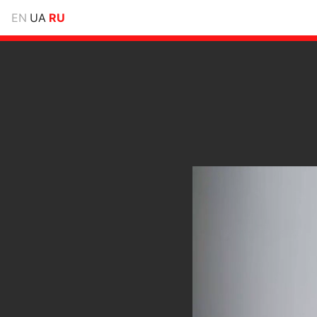
EN
UA
RU