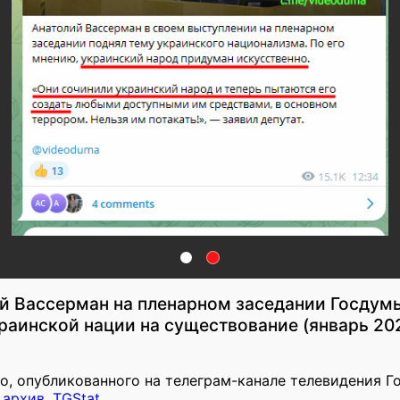
й Вассерман на пленарном заседании Госдум
раинской нации на существование (январь 20
ео, опубликованного на телеграм-канале телевидения 
,
архив
,
TGStat
.