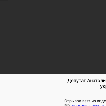
Депутат Анатоли
ук
Отрывок взят из вид
РФ:
оригинал
,
репост