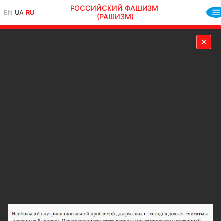
РОССИЙСКИЙ ФАШИЗМ
EN
UA
RU
(РАШИЗМ)
✕