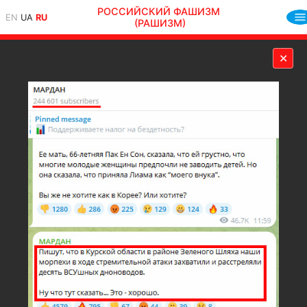
РОССИЙСКИЙ ФАШИЗМ
EN
UA
RU
(РАШИЗМ)
✕