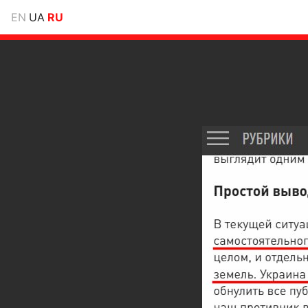
EN
UA
RU