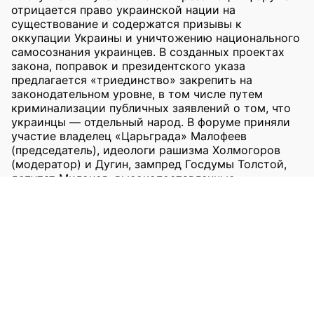
отрицается право украинской нации на
существование и содержатся призывы к
оккупации Украины и уничтожению национального
самосознания украинцев. В созданных проектах
закона, поправок и президентского указа
предлагается «триединство» закрепить на
законодательном уровне, в том числе путем
криминализации публичных заявлений о том, что
украинцы — отдельный народ. В форуме приняли
участие владелец «Царьграда» Малофеев
(председатель), идеологи рашизма Холмогоров
(модератор) и Дугин, зампред Госдумы Толстой,
депутат Милонов, высокопоставленные
представители РПЦ, представители
оккупационных властей.
Источники
Архивы:
[1]
[2]
[3]
[4]
[5]
[6]
[7]
[8]
[9]
TGStat:
[1]
[2]
[3]
[4]
[5]
[6]
[7]
[8]